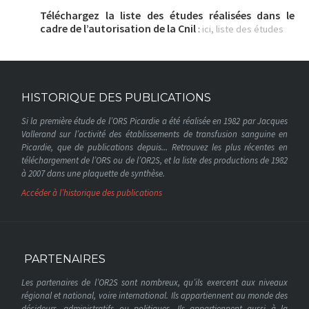
Téléchargez la liste des études réalisées dans le
cadre de l’autorisation de la Cnil
ici, liste des études
:
HISTORIQUE DES PUBLICATIONS
Si la première étude de l’ORS Picardie a été réalisée en 1982 par Jacques
Vallerand sur l’activité des établissements de transfusion sanguine en
Picardie, que de publications depuis... Retrouvez les plus récentes en
téléchargement de l’ORS ou de l’OR2S, et la liste des productions de 1982
à 2007 dans une plaquette de synthèse.
Accéder à l’historique des publications
PARTENAIRES
Les partenaires de l’OR2S sont nombreux, qu’ils exercent aux niveaux
régional et national, voire international. Ils appartiennent au monde des
décideurs, administratifs ou politiques. Ils appartiennent aussi à la