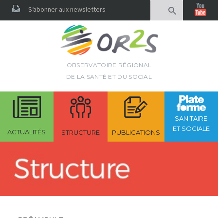
Rechercher
S‘abonner aux newsletters
OBSERVATOIRE RÉGIONAL
DE LA SANTÉ ET DU SOCIAL
SANITAIRE
ET SOCIALE
ACTUALITÉS
STRUCTURE
PUBLICATIONS