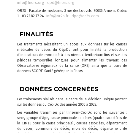
info@fnors.org
dpd@fnors.org
-
OR2S - Faculté de médecine. 3 rue des Louvels. 80036 Amiens. Cedex
info@or2s.fr
dpo@or2s.com
1 - 03 22 82 77 24 -
-
FINALITÉS
Les traitements nécessitant un accès aux données sur les causes
médicales de décès du CépiDc ont pour finalité la production
d’indicateurs de mortalité à des niveaux territoriaux fins et sur des
périodes temporelles longues pour alimenter les travaux des
Observatoires régionaux de la santé (ORS) ainsi que la base de
données SCORE-Santé gérée par la Fnors.
DONNÉES CONCERNÉES
Les traitements réalisés dans le cadre de la décision unique portent
sur les données du CépiDc des années 2000 à 2028.
Les variables transmises par l’Inserm-CépiDc sont les suivantes :
sexe, groupe d’âge, cause principale de décès (quatre caractères de
la CIM10 pour la cause principale), causes associées, département
du décès, commune de décès, mois de décès, département de