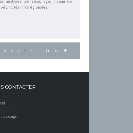
les analyses par sexe, âge, niveau de
pécificités infrarégionales.
5
6
7
8
9
...
11
12
S CONTACTER
 non valide