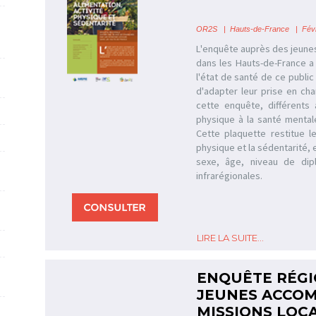
OR2S
|
Hauts-de-France
| Févr
L'enquête auprès des jeune
dans les Hauts-de-France a 
l'état de santé de ce public 
d'adapter leur prise en ch
cette enquête, différents 
physique à la santé mental
Cette plaquette restitue les
physique et la sédentarité, 
sexe, âge, niveau de dipl
infrarégionales.
LIRE LA SUITE...
ENQUÊTE RÉGI
JEUNES ACCOM
MISSIONS LOC