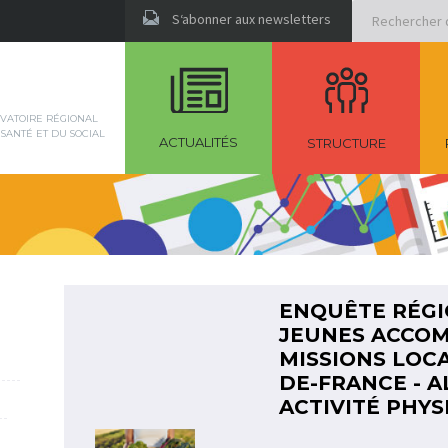
Rechercher
S‘abonner aux newsletters
VATOIRE RÉGIONAL
 SANTÉ ET DU SOCIAL
ACTUALITÉS
STRUCTURE
ENQUÊTE RÉGI
JEUNES ACCOM
MISSIONS LOC
DE-FRANCE - A
ACTIVITÉ PHYS