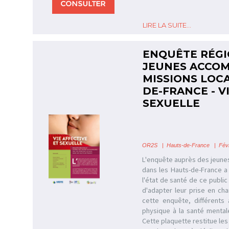
LIRE LA SUITE...
ENQUÊTE RÉGI
JEUNES ACCOM
MISSIONS LOC
DE-FRANCE - V
SEXUELLE
OR2S
|
Hauts-de-France
| Févr
L'enquête auprès des jeune
dans les Hauts-de-France a 
l'état de santé de ce public 
d'adapter leur prise en ch
cette enquête, différents 
physique à la santé mental
Cette plaquette restitue les 