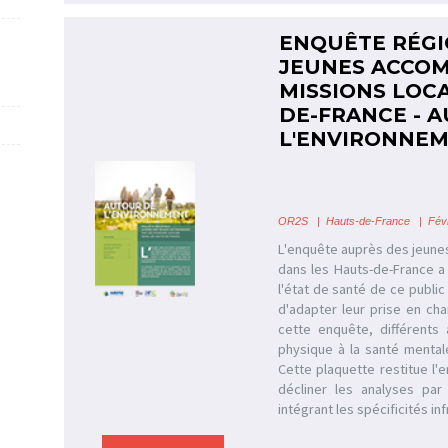
ENQUÊTE RÉGI
JEUNES ACCOM
MISSIONS LOC
DE-FRANCE - 
L'ENVIRONNE
OR2S
|
Hauts-de-France
| Févr
L'enquête auprès des jeune
dans les Hauts-de-France a 
l'état de santé de ce public 
d'adapter leur prise en ch
cette enquête, différents 
physique à la santé mental
Cette plaquette restitue l'
décliner les analyses pa
intégrant les spécificités in