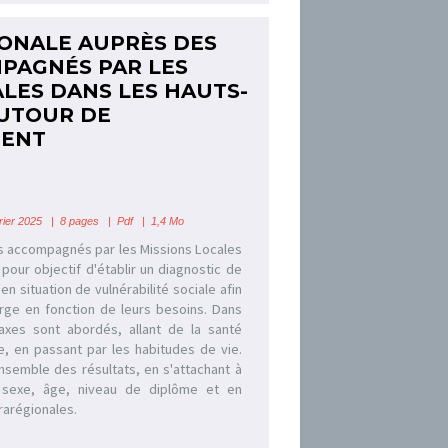
ONALE AUPRÈS DES
PAGNÉS PAR LES
ALES DANS LES HAUTS-
AUTOUR DE
MENT
ier 2025 | 8 pages | Pdf | 1,4 Mo
s accompagnés par les Missions Locales
pour objectif d'établir un diagnostic de
en situation de vulnérabilité sociale afin
arge en fonction de leurs besoins. Dans
axes sont abordés, allant de la santé
e, en passant par les habitudes de vie.
ensemble des résultats, en s'attachant à
r sexe, âge, niveau de diplôme et en
frarégionales.