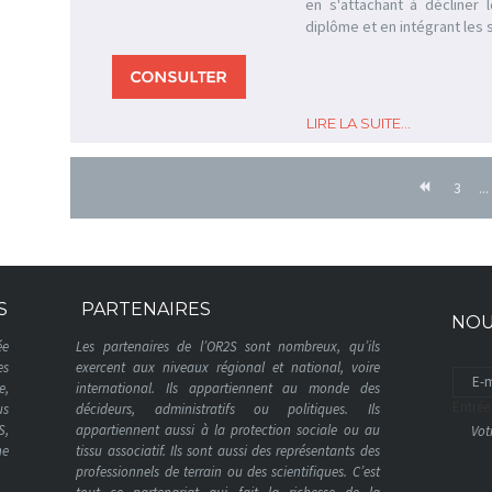
en s'attachant à décliner 
diplôme et en intégrant les s
LIRE LA SUITE...
3
...
S
PARTENAIRES
NOU
ée
Les partenaires de l’OR2S sont nombreux, qu’ils
es
exercent aux niveaux régional et national, voire
e,
international. Ils appartiennent au monde des
Entrée
us
décideurs, administratifs ou politiques. Ils
S,
appartiennent aussi à la protection sociale ou au
ne
tissu associatif. Ils sont aussi des représentants des
professionnels de terrain ou des scientifiques. C’est