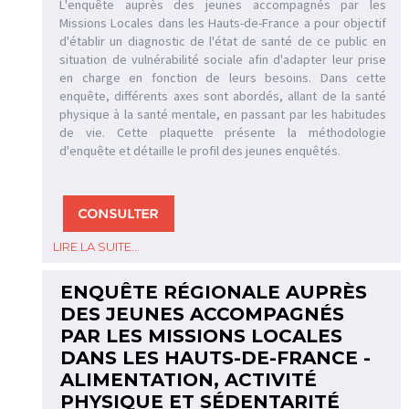
L'enquête auprès des jeunes accompagnés par les
Missions Locales dans les Hauts-de-France a pour objectif
d'établir un diagnostic de l'état de santé de ce public en
situation de vulnérabilité sociale afin d'adapter leur prise
en charge en fonction de leurs besoins. Dans cette
enquête, différents axes sont abordés, allant de la santé
physique à la santé mentale, en passant par les habitudes
de vie. Cette plaquette présente la méthodologie
d'enquête et détaille le profil des jeunes enquêtés.
LIRE LA SUITE...
ENQUÊTE RÉGIONALE AUPRÈS
DES JEUNES ACCOMPAGNÉS
PAR LES MISSIONS LOCALES
DANS LES HAUTS-DE-FRANCE -
ALIMENTATION, ACTIVITÉ
PHYSIQUE ET SÉDENTARITÉ