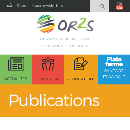
Rechercher
S‘abonner aux newsletters
OBSERVATOIRE RÉGIONAL
DE LA SANTÉ ET DU SOCIAL
SANITAIRE
ET SOCIALE
ACTUALITÉS
STRUCTURE
PUBLICATIONS