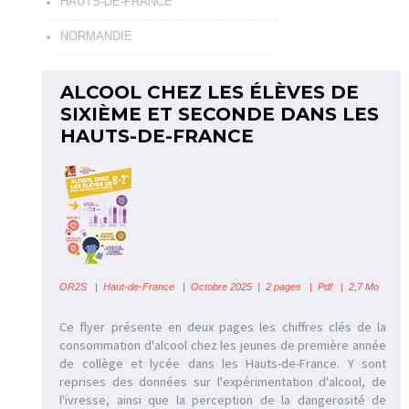
HAUTS-DE-FRANCE
NORMANDIE
ALCOOL CHEZ LES ÉLÈVES DE
SIXIÈME ET SECONDE DANS LES
HAUTS-DE-FRANCE
OR2S
|
Haut-de-France
| Octobre 2025 | 2 pages | Pdf | 2,7 Mo
Ce flyer présente en deux pages les chiffres clés de la
consommation d'alcool chez les jeunes de première année
de collège et lycée dans les Hauts-de-France. Y sont
reprises des données sur l'expérimentation d'alcool, de
l'ivresse, ainsi que la perception de la dangerosité de