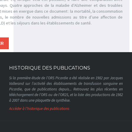
pays. Quatre approches de la maladie d’Alzheimer et des troubles
 mises en exergue dans ce document : la mortalité, la consommation
, le nombre de nouvelles admissions au titre d’une affection de
LD) et les séjours dans les établissements de santé.
HISTORIQUE DES PUBLICATIONS
Si la première étude de l’ORS Picardie a été réalisée en 1982 par Jacques
Vallerand sur l’activité des établissements de transfusion sanguine en
Picardie, que de publications depuis... Retrouvez les plus récentes en
téléchargement de l’ORS ou de l’OR2S, et la liste des productions de 1982
à 2007 dans une plaquette de synthèse.
Accéder à l’historique des publications