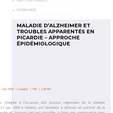
HAUTS-DE-FRANCE
NORMANDIE
MALADIE D’ALZHEIMER ET
TROUBLES APPARENTÉS EN
PICARDIE – APPROCHE
ÉPIDÉMIOLOGIQUE
| Juin 2009 | 4 pages | Pdf | 2,99 Mo
e, rédigée à l’occasion des Assises régionales de la maladie
 17 juin 2009 à Amiens, est destinée à dresser un portrait de la
cardie et, lorsque cela est possible, à faire une comparaison avec