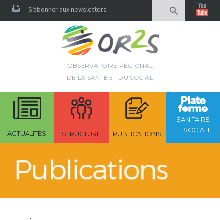
Rechercher
S‘abonner aux newsletters
OBSERVATOIRE RÉGIONAL
DE LA SANTÉ ET DU SOCIAL
SANITAIRE
ET SOCIALE
ACTUALITÉS
STRUCTURE
PUBLICATIONS