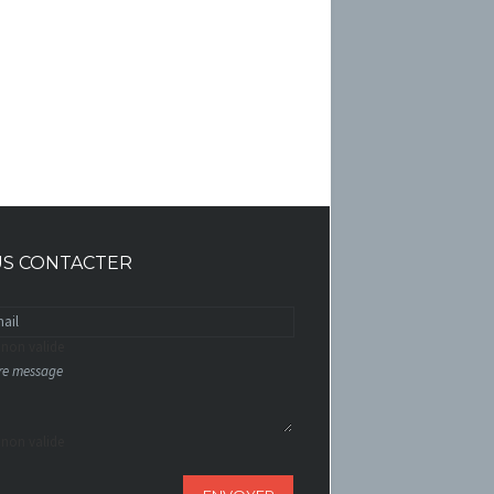
S CONTACTER
 non valide
 non valide