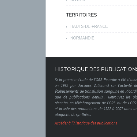
TERRITOIRES
HAUTS-DE-FRANCE
NORMANDIE
HISTORIQUE DES PUBLICATION
Si la première étude de l’ORS Picardie a été réalis
en 1982 par Jacques Vallerand sur l’activité d
établissements de transfusion sanguine en Picardi
que de publications depuis... Retrouvez les pl
récentes en téléchargement de l’ORS ou de l’OR2
et la liste des productions de 1982 à 2007 dans u
plaquette de synthèse.
Accéder à l’historique des publications