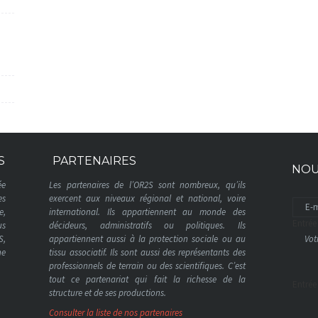
S
PARTENAIRES
NOU
ée
Les partenaires de l’OR2S sont nombreux, qu’ils
es
exercent aux niveaux régional et national, voire
e,
international. Ils appartiennent au monde des
Entrée
us
décideurs, administratifs ou politiques. Ils
S,
appartiennent aussi à la protection sociale ou au
ne
tissu associatif. Ils sont aussi des représentants des
professionnels de terrain ou des scientifiques. C’est
tout ce partenariat qui fait la richesse de la
Entrée
structure et de ses productions.
Consulter la liste de nos partenaires