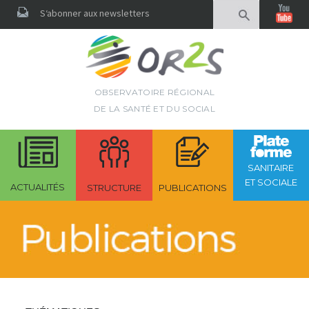
Rechercher
S‘abonner aux newsletters
OBSERVATOIRE RÉGIONAL
DE LA SANTÉ ET DU SOCIAL
SANITAIRE
ET SOCIALE
ACTUALITÉS
STRUCTURE
PUBLICATIONS