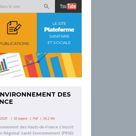
LE SITE
SANITAIRE
ET SOCIALE
PUBLICATIONS
ENVIRONNEMENT DES
ANCE
 2026 | 52 pages | Pdf | 26,1 Mo
ronnement des Hauts-de-France s’inscrit
lan Régional Santé Environnement (PRSE)