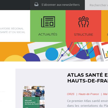
Rechercher
S‘abonner aux newsletters
VATOIRE RÉGIONAL
 SANTÉ ET DU SOCIAL
ACTUALITÉS
STRUCTURE
ATLAS SANTÉ 
HAUTS-DE-FR
OR2S
|
Hauts-de-France | Mai
Ce premier Atlas santé envi
dans les orientations du P