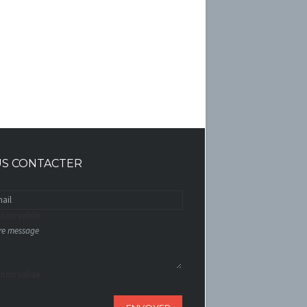
S CONTACTER
 non valide
 non valide