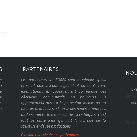
S
PARTENAIRES
NOU
ée
Les partenaires de l’OR2S sont nombreux, qu’ils
es
exercent aux niveaux régional et national, voire
e,
international. Ils appartiennent au monde des
Entrée
us
décideurs, administratifs ou politiques. Ils
S,
appartiennent aussi à la protection sociale ou au
ne
tissu associatif. Ils sont aussi des représentants des
professionnels de terrain ou des scientifiques. C’est
tout ce partenariat qui fait la richesse de la
Entrée
structure et de ses productions.
Consulter la liste de nos partenaires