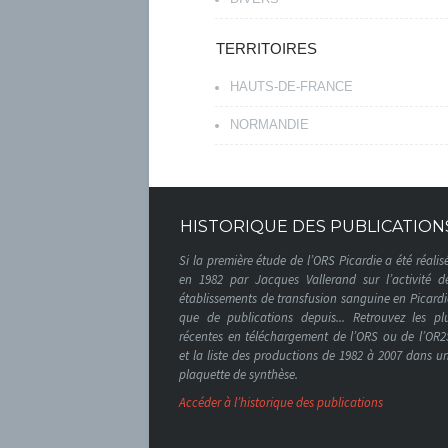
TERRITOIRES
HAUTS-DE-FRANCE
NORMANDIE
HISTORIQUE DES PUBLICATION
Si la première étude de l’ORS Picardie a été réalis
en 1982 par Jacques Vallerand sur l’activité d
établissements de transfusion sanguine en Picardi
que de publications depuis... Retrouvez les pl
récentes en téléchargement de l’ORS ou de l’OR2
et la liste des productions de 1982 à 2007 dans u
plaquette de synthèse.
Accéder à l’historique des publications