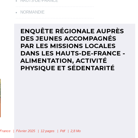
HAUTS-DE-FRANCE
NORMANDIE
ENQUÊTE RÉGIONALE AUPRÈS
DES JEUNES ACCOMPAGNÉS
PAR LES MISSIONS LOCALES
DANS LES HAUTS-DE-FRANCE -
ALIMENTATION, ACTIVITÉ
PHYSIQUE ET SÉDENTARITÉ
-France
| Février 2025 | 12 pages | Pdf | 2,8 Mo