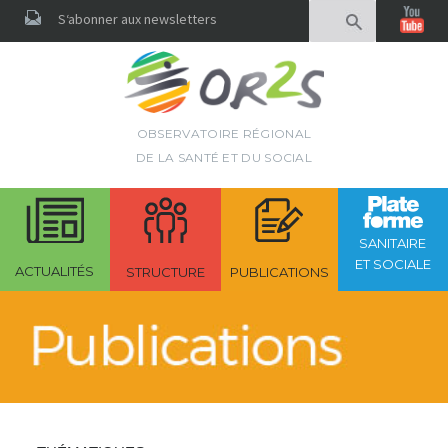
Rechercher
S‘abonner aux newsletters
OBSERVATOIRE RÉGIONAL
DE LA SANTÉ ET DU SOCIAL
SANITAIRE
ET SOCIALE
ACTUALITÉS
STRUCTURE
PUBLICATIONS