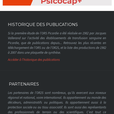
HISTORIQUE DES PUBLICATIONS
Si la première étude de l’ORS Picardie a été réalisée en 1982 par Jacques
Vallerand sur l’activité des établissements de transfusion sanguine en
Picardie, que de publications depuis... Retrouvez les plus récentes en
téléchargement de l’ORS ou de l’OR2S, et la liste des productions de 1982
à 2007 dans une plaquette de synthèse.
Accéder à l’historique des publications
PARTENAIRES
Les partenaires de l’OR2S sont nombreux, qu’ils exercent aux niveaux
régional et national, voire international. Ils appartiennent au monde des
décideurs, administratifs ou politiques. Ils appartiennent aussi à la
protection sociale ou au tissu associatif. Ils sont aussi des représentants
des professionnels de terrain ou des scientifiques. C’est tout ce