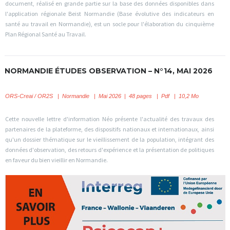
document, réalisé en grande partie sur la base des données disponibles dans
l'application régionale Beist Normandie (Base évolutive des indicateurs en
santé au travail en Normandie), est un socle pour l'élaboration du cinquième
Plan Régional Santé au Travail.
NORMANDIE ÉTUDES OBSERVATION – N°14, MAI 2026
ORS-Creai / OR2S
|
Normandie | Mai 2026 | 48 pages | Pdf | 10,2 Mo
Cette nouvelle lettre d'information Néo présente l'actualité des travaux des
partenaires de la plateforme, des dispositifs nationaux et internationaux, ainsi
qu'un dossier thématique sur le vieillissement de la population, intégrant des
données d'observation, des retours d'expérience et la présentation de politiques
en faveur du bien vieillir en Normandie.