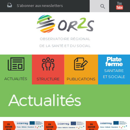
Rechercher
S‘abonner aux newsletters
OBSERVATOIRE RÉGIONAL
DE LA SANTÉ ET DU SOCIAL
SANITAIRE
ET SOCIALE
ACTUALITÉS
STRUCTURE
PUBLICATIONS