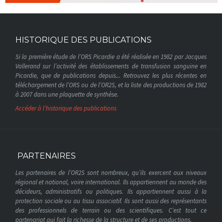
HISTORIQUE DES PUBLICATIONS
Si la première étude de l’ORS Picardie a été réalisée en 1982 par Jacques
Vallerand sur l’activité des établissements de transfusion sanguine en
Picardie, que de publications depuis... Retrouvez les plus récentes en
téléchargement de l’ORS ou de l’OR2S, et la liste des productions de 1982
à 2007 dans une plaquette de synthèse.
Accéder à l’historique des publications
PARTENAIRES
Les partenaires de l’OR2S sont nombreux, qu’ils exercent aux niveaux
régional et national, voire international. Ils appartiennent au monde des
décideurs, administratifs ou politiques. Ils appartiennent aussi à la
protection sociale ou au tissu associatif. Ils sont aussi des représentants
des professionnels de terrain ou des scientifiques. C’est tout ce
partenariat qui fait la richesse de la structure et de ses productions.