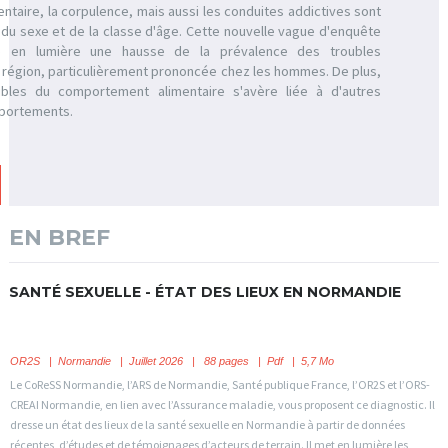
taire, la corpulence, mais aussi les conduites addictives sont
 du sexe et de la classe d'âge. Cette nouvelle vague d'enquête
 en lumière une hausse de la prévalence des troubles
la région, particulièrement prononcée chez les hommes. De plus,
ubles du comportement alimentaire s'avère liée à d'autres
portements.
EN BREF
SANTÉ SEXUELLE - ÉTAT DES LIEUX EN NORMANDIE
OR2S
|
Normandie
| Juillet 2026 | 88 pages | Pdf | 5,7 Mo
Le CoReSS Normandie, l’ARS de Normandie, Santé publique France, l’OR2S et l’ORS-
CREAI Normandie, en lien avec l’Assurance maladie, vous proposent ce diagnostic. Il
dresse un état des lieux de la santé sexuelle en Normandie à partir de données
récentes, d’études et de témoignages d’acteurs de terrain. Il met en lumière les