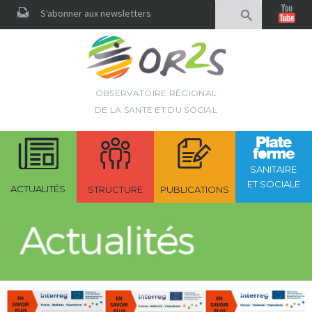
Rechercher
S‘abonner aux newsletters
OBSERVATOIRE RÉGIONAL
DE LA SANTÉ ET DU SOCIAL
SANITAIRE
ET SOCIALE
ACTUALITÉS
STRUCTURE
PUBLICATIONS