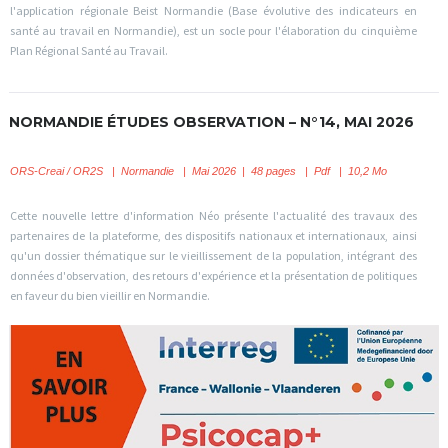
l'application régionale Beist Normandie (Base évolutive des indicateurs en
santé au travail en Normandie), est un socle pour l'élaboration du cinquième
Plan Régional Santé au Travail.
NORMANDIE ÉTUDES OBSERVATION – N°14, MAI 2026
ORS-Creai / OR2S
|
Normandie | Mai 2026 | 48 pages | Pdf | 10,2 Mo
Cette nouvelle lettre d'information Néo présente l'actualité des travaux des
partenaires de la plateforme, des dispositifs nationaux et internationaux, ainsi
qu'un dossier thématique sur le vieillissement de la population, intégrant des
données d'observation, des retours d'expérience et la présentation de politiques
en faveur du bien vieillir en Normandie.